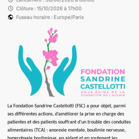
schedule
Clôture :
15/10/2026 à 17h00
public
Fuseau horaire : Europe/Paris
La Fondation Sandrine Castellotti (FSC) a pour objet, parmi
ses différentes actions, d’améliorer la prise en charge des
patientes et des patients souffrant d’un trouble des conduites
alimentaires (TCA) : anorexie mentale, boulimie nerveuse,
hyperphagie boulimique, en aidant et en soutenant les