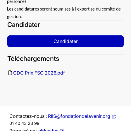
personne)
Les candidatures seront soumises à l’expertise du comité de
gestion.
Candidater
Candidater
Téléchargements
insert_drive_file
CDC Prix FSC 2026.pdf
Contactez-nous :
RIIS@fondationdelavenir.org
01 40 43 23 99
Propulsé par
eMundus